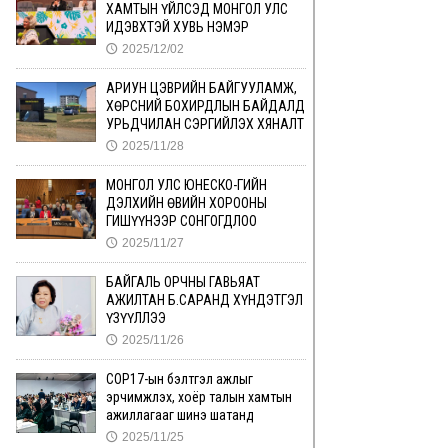
ХАМТЫН ҮЙЛСЭД МОНГОЛ УЛС
ИДЭВХТЭЙ ХУВЬ НЭМЭР
2025/12/02
🕔
АРИУН ЦЭВРИЙН БАЙГУУЛАМЖ,
ХӨРСНИЙ БОХИРДЛЫН БАЙДАЛД
УРЬДЧИЛАН СЭРГИЙЛЭХ ХЯНАЛТ
2025/11/28
🕔
МОНГОЛ УЛС ЮНЕСКО-ГИЙН
ДЭЛХИЙН ӨВИЙН ХОРООНЫ
ГИШҮҮНЭЭР СОНГОГДЛОО
2025/11/27
🕔
БАЙГАЛЬ ОРЧНЫ ГАВЬЯАТ
АЖИЛТАН Б.САРАНД ХҮНДЭТГЭЛ
ҮЗҮҮЛЛЭЭ
2025/11/26
🕔
COP17-ын бэлтгэл ажлыг
эрчимжүүлэх, хоёр талын хамтын
ажиллагааг шинэ шатанд
2025/11/25
🕔