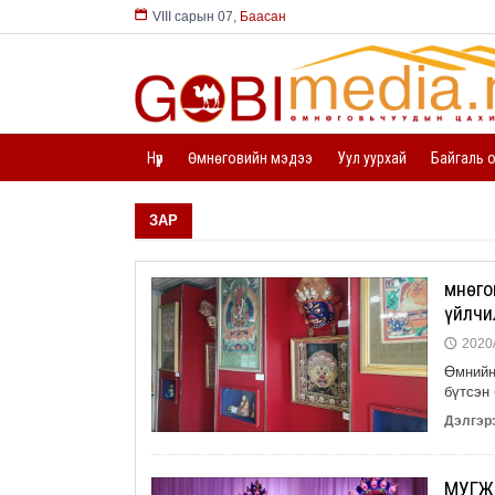
📅
VIII сарын 07
,
Баасан
Нүүр
Өмнөговийн мэдээ
Уул уурхай
Байгаль 
ЗАР
Өмнөг
үйлчи
2020/
🕔
Өмнийн
бүтсэн 
Дэлгэрэ
МУГЖ 