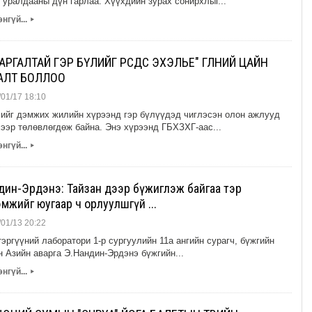
 уралдааны дүн гарлаа. Хүүхдийн зурах сонирхлыг...
нгүй...
▸
РГАЛТАЙ ГЭР БҮЛИЙГ ӨӨРСДӨӨСӨӨ ЭХЭЛЬЕ" ӨГЛӨӨНИЙ ЦАЙН
АЛТ БОЛЛОО
01/17 18:10
лийг дэмжих жилийн хүрээнд гэр бүлүүдэд чиглэсэн олон ажлууд
хээр төлөвлөгдөж байна. Энэ хүрээнд ГБХЗХГ-аас...
нгүй...
▸
дин-Эрдэнэ: Тайзан дээр бүжиглэж байгаа тэр
мжийг юугаар ч орлуулшгүй ...
01/13 20:22
эргүүний лаборатори 1-р сургуулийн 11а ангийн сурагч, бүжгийн
н Азийн аварга Э.Нандин-Эрдэнэ бүжгийн...
нгүй...
▸