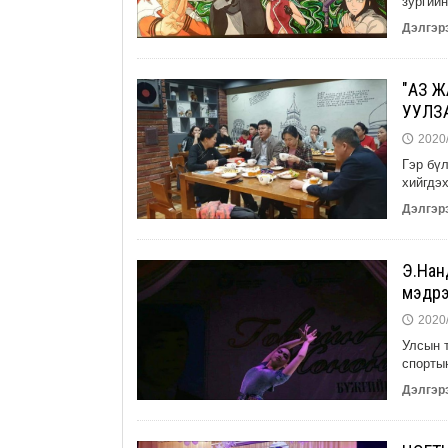
зургийн
Дэлгэрэ
"АЗ ЖА
УУЛЗ
2020/
🕔
Гэр бү
хийгдэ
Дэлгэрэ
Э.Нан
мэдрэ
2020/
🕔
Улсын т
спорты
Дэлгэрэ