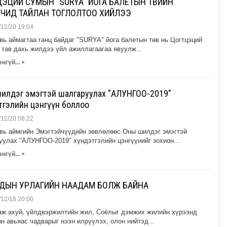
ЭЦИЙ СУМЫН "SURYA" ЙОГА БАЛЕТЫН ТӨВИЙН
ГЧИД ТАЙЛАН ТОГЛОЛТОО ХИЙЛЭЭ
12/20 19:04
вь аймагтаа ганц байдаг "SURYA" йога балетын төв нь Цогтцэций
 тав дахь жилдээ үйл ажиллагаагаа явуулж...
нгүй...
▸
илдэг эмэгтэй шалгаруулах "АЛУНГОО-2019"
тгэлийн цэнгүүн боллоо
12/20 08:22
вь аймгийн Эмэгтэйчүүдийн зѳвлѳлѳѳс Оны шилдэг эмэгтэй
уулах "АЛУНГОО-2019" хүндэтгэлийн цэнгүүнийг зохион...
нгүй...
▸
ДЫН УРЛАГИЙН НААДАМ БОЛЖ БАЙНА
12/18 20:00
аж ахуй, үйлдвэржилтийн жил, Соёлыг дэмжих жилийн хүрээнд
н авьяас чадварыг нээн илрүүлэх, олон нийтэд...