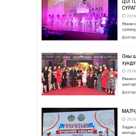
ЦОГТЦ
СУРА
2019/
🕔
Өмнөго
суманд
Дэлгэрэ
Оны ш
хүндэ
2019/
🕔
Өмнөго
шалгар
Дэлгэрэ
МАЛЧ
2019/
🕔
Хөдөө 
малчды