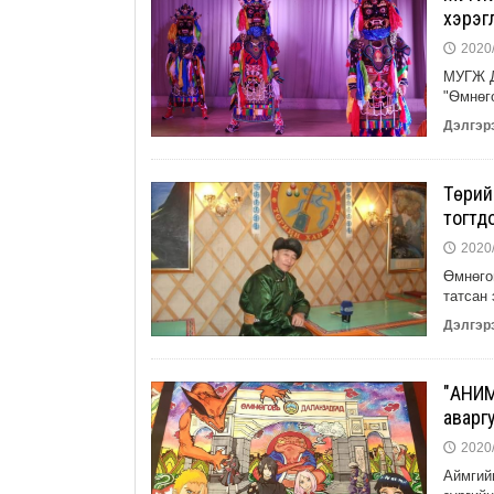
хэрэг
2020/
🕔
МУГЖ Д
"Ѳмнѳго
Дэлгэрэ
Төрий
тогтд
2020/
🕔
Өмнөго
татсан 
Дэлгэрэ
"АНИМ
аварг
2020/
🕔
Аймгий