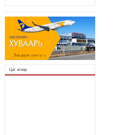
2025/11/22
🕔
УУР АМЬСГАЛЫН ӨӨРЧЛӨЛТИЙН
АСУУДЛААР МОНГОЛ УЛС,
ШВЕЙЦАРЫН ХОЛБООНЫ УЛСТАЙ
2025/11/22
🕔
COP17-ын санхүүжилтын талаар
Саудын Арабтай санал солилцов
2025/11/21
🕔
Цаг агаар
5 УЛСЫН ХАМТАРСАН
МЭДЭГДЭЛД НЭГДЭВ
2025/11/21
🕔
"БАЙГАЛЬД СУУРИЛСАН
ШИЙДЛИЙГ ХУРДАСГАХ"
ХЭЛЭЛЦҮҮЛЭГТ ОРОЛЦЛОО
2025/11/21
🕔
ХАМТАРСАН ТӨСЛҮҮДЭД ОЛОН
УЛСЫН САНХҮҮЖИЛТ ТАТАХААР