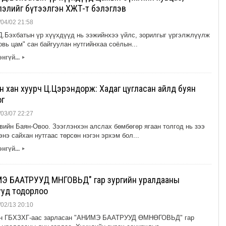
лэлийг бүтээлгэн ХЖТ-т бэлэглэв
04/02 21:58
.Бэхбатын үр хүүхдүүд нь ээжийнхээ үйлс, зорилгыг үргэлжлүүлж
вь цам" сан байгуулан нутгийнхаа соёлын...
нгүй...
▸
н хан хуурч Ц.Цэрэндорж: Хадаг цугласан айлд буян
ог
03/07 22:27
вийн Баян-Овоо. Зээглэнхэн алслах бөмбөгөр ягаан толгод нь зээ
энэ сайхан нутгаас төрсөн нэгэн эрхэм бол...
нгүй...
▸
Э БААТРУУД ӨМНӨГОВЬД" гар зургийн уралдааны
ууд тодорлоо
02/13 20:10
н ГБХЗХГ-аас зарласан "АНИМЭ БААТРУУД ӨМНӨГОВЬД" гар