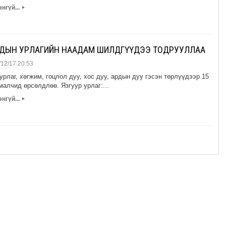
нгүй...
▸
ДЫН УРЛАГИЙН НААДАМ ШИЛДГҮҮДЭЭ ТОДРУУЛЛАА
12/17 20:53
урлаг, хөгжим, гоцлол дуу, хос дуу, ардын дуу гэсэн төрлүүдээр 15
алчид өрсөлдлөө. Язгуур урлаг:...
нгүй...
▸