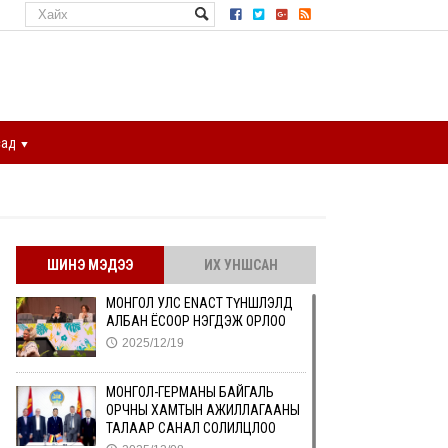
сад
ШИНЭ МЭДЭЭ
ИХ УНШСАН
МОНГОЛ УЛС ENACT ТҮНШЛЭЛД
АЛБАН ЁСООР НЭГДЭЖ ОРЛОО
2025/12/19
🕔
МОНГОЛ-ГЕРМАНЫ БАЙГАЛЬ
ОРЧНЫ ХАМТЫН АЖИЛЛАГААНЫ
ТАЛААР САНАЛ СОЛИЛЦЛОО