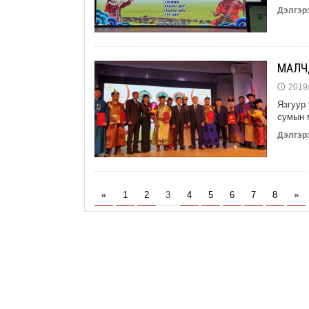
Дэлгэрэ
МАЛЧ
2019/
🕔
Язгуур 
сумын м
Дэлгэрэ
«
1
2
3
4
5
6
7
8
»