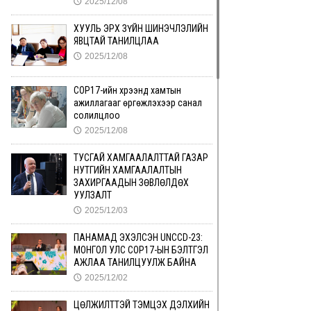
2025/12/08
🕔
ХУУЛЬ ЭРХ ЗҮЙН ШИНЭЧЛЭЛИЙН
ЯВЦТАЙ ТАНИЛЦЛАА
2025/12/08
🕔
СОР17-ийн хүрээнд хамтын
ажиллагааг өргөжүүлэхээр санал
солилцлоо
2025/12/08
🕔
ТУСГАЙ ХАМГААЛАЛТТАЙ ГАЗАР
НУТГИЙН ХАМГААЛАЛТЫН
ЗАХИРГААДЫН ЗӨВЛӨЛДӨХ
УУЛЗАЛТ
2025/12/03
🕔
ПАНАМАД ЭХЭЛСЭН UNCCD-23:
МОНГОЛ УЛС COP17-ЫН БЭЛТГЭЛ
АЖЛАА ТАНИЛЦУУЛЖ БАЙНА
2025/12/02
🕔
ЦӨЛЖИЛТТЭЙ ТЭМЦЭХ ДЭЛХИЙН