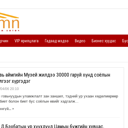
орчин
VIP ярилцлага
Гадаад мэдээ
Видео
Бизнес хуудас
Бу
овь аймгийн Музей жилдээ 30000 гаруй хүнд соёлын
лгээг хүргэдэг
04/06 20:10
 говьчуудын уламжлалт зан заншил, тэдний ур ухаан хөдөлмөрөөр
биет болон биет бус соёлын өвийг хадгалж...
нгүй...
▸
Д.Бэхбатын үр хүүхдүүд Цамын бүжгийн хувцас,