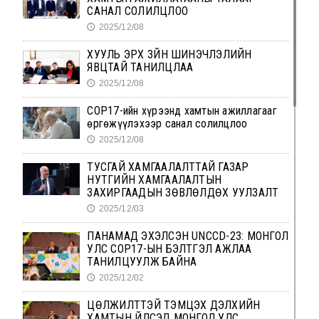
САНАЛ СОЛИЛЦЛОО
2025/12/08
🕔
ХУУЛЬ ЭРХ ЗҮЙН ШИНЭЧЛЭЛИЙН
ЯВЦТАЙ ТАНИЛЦЛАА
2025/12/08
🕔
СОР17-ийн хүрээнд хамтын ажиллагааг
өргөжүүлэхээр санал солилцлоо
2025/12/08
🕔
ТУСГАЙ ХАМГААЛАЛТТАЙ ГАЗАР
НУТГИЙН ХАМГААЛАЛТЫН
ЗАХИРГААДЫН ЗӨВЛӨЛДӨХ УУЛЗАЛТ
2025/12/03
🕔
ПАНАМАД ЭХЭЛСЭН UNCCD-23: МОНГОЛ
УЛС COP17-ЫН БЭЛТГЭЛ АЖЛАА
ТАНИЛЦУУЛЖ БАЙНА
2025/12/02
🕔
ЦӨЛЖИЛТТЭЙ ТЭМЦЭХ ДЭЛХИЙН
ХАМТЫН ҮЙЛСЭД МОНГОЛ УЛС