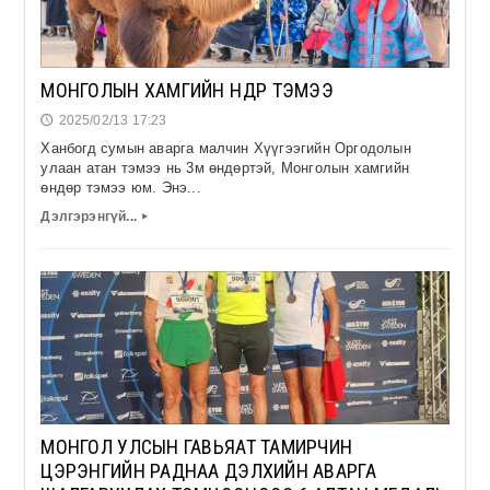
МОНГОЛЫН ХАМГИЙН ӨНДӨР ТЭМЭЭ
2025/02/13 17:23
🕔
Ханбогд сумын аварга малчин Хүүгээгийн Оргодолын
улаан атан тэмээ нь 3м өндөртэй, Монголын хамгийн
өндөр тэмээ юм. Энэ...
Дэлгэрэнгүй...
▸
МОНГОЛ УЛСЫН ГАВЬЯАТ ТАМИРЧИН
ЦЭРЭНГИЙН РАДНАА ДЭЛХИЙН АВАРГА