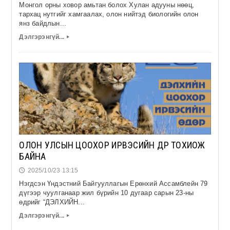
Бусад
Монгол орны ховор амьтан болох Хулан адууны нөөц,
тархац нутгийг хамгаалах, олон нийтэд биологийн олон
янз байдлын...
Өмнөговийн бахархал
Дэлгэрэнгүй...
▸
Урлаг
Спорт
Сонин хачин
ОЛОН УЛСЫН ЦООХОР ИРВЭСИЙН ӨДӨР ТОХИОЖ
БАЙНА
2025/10/23 13:15
🕔
Нэгдсэн Үндэстний Байгууллагын Ерөнхий Ассамблейн 79
дүгээр чуулганаар жил бүрийн 10 дугаар сарын 23-ны
өдрийг “ДЭЛХИЙН...
Дэлгэрэнгүй...
▸