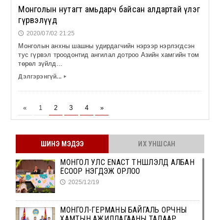
Монголын нутагт амьдарч байсан алдартай үлэг
гүрвэлүүд
2020/07/02 21:25
🕔
Монголын анхны шашны удирдагчийн нэрээр нэрлэгдсэн
тус гүрвэл троодонтид ангилал дотроо Азийн хамгийн том
төрөл зүйлд...
Дэлгэрэнгүй...
▸
«
1
2
3
4
»
ШИНЭ МЭДЭЭ
ИХ УНШСАН
МОНГОЛ УЛС ENACT ТҮНШЛЭЛД АЛБАН
ЁСООР НЭГДЭЖ ОРЛОО
2025/12/19
🕔
МОНГОЛ-ГЕРМАНЫ БАЙГАЛЬ ОРЧНЫ
ХАМТЫН АЖИЛЛАГААНЫ ТАЛААР