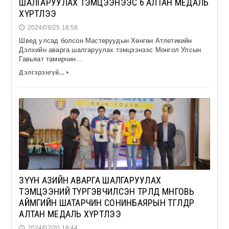
ШАЛГАРУУЛАХ ТЭМЦЭЭНЭЭС 6 АЛТАН МЕДАЛЬ
ХҮРТЛЭЭ
2024/08/25 18:58
🕔
Швед улсад болсон Мастеруудын Хөнгөн Атлетикийн
Дэлхийн аварга шалгаруулах тэмцээнээс Монгол Улсын
Гавьяат тамирчин...
Дэлгэрэнгүй...
▸
ЗҮҮН АЗИЙН АВАРГА ШАЛГАРУУЛАХ
ТЭМЦЭЭНИЙ ТҮРГЭВЧИЛСЭН ТӨРӨЛД ӨМНӨГОВЬ
АЙМГИЙН ШАТАРЧИН СОНИНБАЯРЫН ТӨГӨЛДӨР
АЛТАН МЕДАЛЬ ХҮРТЛЭЭ
2024/07/20 18:44
🕔