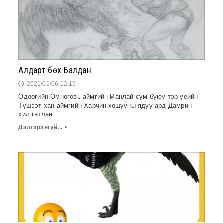
Алдарт бѳх Балдан
2021/01/06 12:19
🕔
Одоогийн Өмнөговь аймгийн Манлай сум буюу тэр үеийн
Түшээт хан аймгийн Харчин хошууны ядуу ард Дамрин
хил гатлан...
Дэлгэрэнгүй...
▸