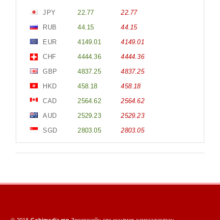
2025/11/20
🕔
JPY
22.77
22.77
RUB
44.15
44.15
EUR
4149.01
4149.01
БҮГД НАЙРАМДАХ ФИНЛАНД УЛСТАЙ
CHF
4444.36
4444.36
ОЙН ТОГТВОРТОЙ МЕНЕЖМЕНТ,
GBP
4837.25
4837.25
БАЙГАЛЬ ОРЧНЫ
2025/11/19
🕔
HKD
458.18
458.18
CAD
2564.62
2564.62
МОНГОЛ УЛС УУР АМЬСГАЛЫН
ӨӨРЧЛӨЛТИЙН ЗОРИЛТ, АМЛАЛТЫН
AUD
2529.23
2529.23
ТАЛААРХ ҮНДЭСНИЙ БАЙР
SGD
2803.05
2803.05
2025/11/19
🕔
#COP30 МОНГОЛ УЛС ENACT ТҮНШЛЭЛД
АЛБАН ЁСООР НЭГДЭЖ ОРЛОО
2025/11/19
🕔
UNCCD COP17-ыг зохион байгуулагч
орны хувьд Монгол Улс тогтвортой, уян
хатан