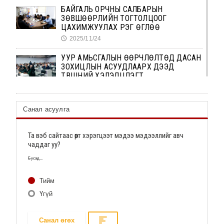
БАЙГАЛЬ ОРЧНЫ САЛБАРЫН
ЗӨВШӨӨРЛИЙН ТОГТОЛЦООГ
ЦАХИМЖУУЛАХ ҮҮРЭГ ӨГЛӨӨ
2025/11/24
🕔
УУР АМЬСГАЛЫН ӨӨРЧЛӨЛТӨД ДАСАН
ЗОХИЦЛЫН АСУУДЛААРХ ДЭЭД
ТҮВШНИЙ ХЭЛЭЛЦҮҮЛЭГТ
2025/11/23
🕔
Хамтын ажиллагааг өргөжүүлэхээр
Санал асуулга
санал солилцлоо
2025/11/23
🕔
Та вэб сайтаас өөрт хэрэгцээт мэдээ мэдээллийг авч
чаддаг уу?
БОУАӨЯ, НҮБХХ-тэй хамтран Монгол Улс
цэвэр эрчим хүчний шилжилтийг
Бусад...
хурдасгах
2025/11/23
🕔
Тийм
Үгүй
БОУАӨЯ, НҮБХХ-тэй хамтран Монгол Улс
цэвэр эрчим хүчний шилжилтийг
хурдасгах
Санал өгөх