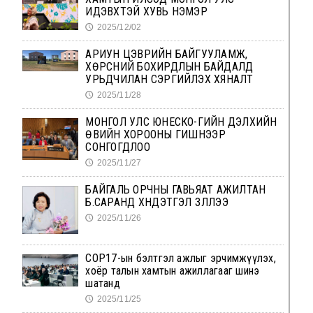
ИДЭВХТЭЙ ХУВЬ НЭМЭР
2025/12/02
🕔
АРИУН ЦЭВРИЙН БАЙГУУЛАМЖ,
ХӨРСНИЙ БОХИРДЛЫН БАЙДАЛД
УРЬДЧИЛАН СЭРГИЙЛЭХ ХЯНАЛТ
2025/11/28
🕔
МОНГОЛ УЛС ЮНЕСКО-ГИЙН ДЭЛХИЙН
ӨВИЙН ХОРООНЫ ГИШҮҮНЭЭР
СОНГОГДЛОО
2025/11/27
🕔
БАЙГАЛЬ ОРЧНЫ ГАВЬЯАТ АЖИЛТАН
Б.САРАНД ХҮНДЭТГЭЛ ҮЗҮҮЛЛЭЭ
2025/11/26
🕔
COP17-ын бэлтгэл ажлыг эрчимжүүлэх,
хоёр талын хамтын ажиллагааг шинэ
шатанд
2025/11/25
🕔