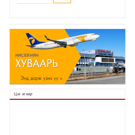
2025/11/22
🕔
УУР АМЬСГАЛЫН ӨӨРЧЛӨЛТИЙН
АСУУДЛААР МОНГОЛ УЛС,
ШВЕЙЦАРЫН ХОЛБООНЫ УЛСТАЙ
2025/11/22
🕔
COP17-ын санхүүжилтын талаар Саудын
Арабтай санал солилцов
2025/11/21
🕔
5 УЛСЫН ХАМТАРСАН МЭДЭГДЭЛД
НЭГДЭВ
2025/11/21
🕔
Цаг агаар
"БАЙГАЛЬД СУУРИЛСАН ШИЙДЛИЙГ
ХУРДАСГАХ" ХЭЛЭЛЦҮҮЛЭГТ ОРОЛЦЛОО
2025/11/21
🕔
ХАМТАРСАН ТӨСЛҮҮДЭД ОЛОН УЛСЫН