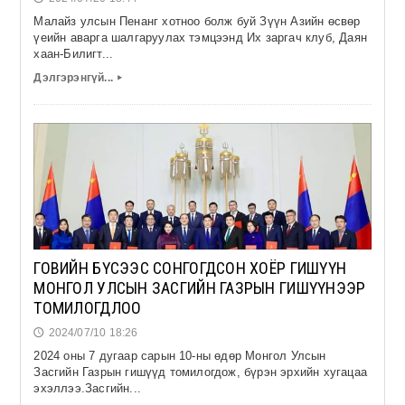
Малайз улсын Пенанг хотноо болж буй Зүүн Азийн өсвөр
үеийн аварга шалгаруулах тэмцээнд Их заргач клуб, Даян
хаан-Билигт...
Дэлгэрэнгүй...
▸
ГОВИЙН БҮСЭЭС СОНГОГДСОН ХОЁР ГИШҮҮН
МОНГОЛ УЛСЫН ЗАСГИЙН ГАЗРЫН ГИШҮҮНЭЭР
ТОМИЛОГДЛОО
2024/07/10 18:26
🕔
2024 оны 7 дугаар сарын 10-ны өдөр Монгол Улсын
Засгийн Газрын гишүүд томилогдож, бүрэн эрхийн хугацаа
эхэллээ.Засгийн...