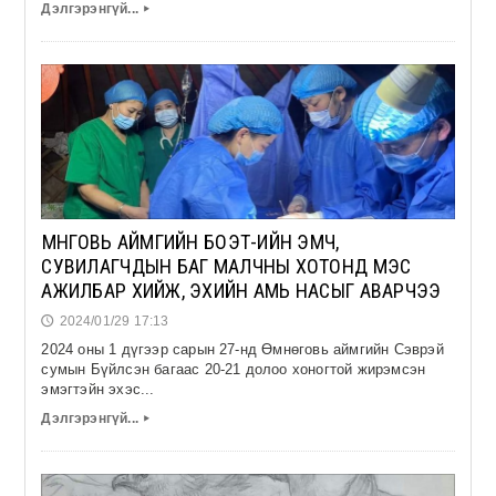
Дэлгэрэнгүй...
▸
ӨМНӨГОВЬ АЙМГИЙН БОЭТ-ИЙН ЭМЧ,
СУВИЛАГЧДЫН БАГ МАЛЧНЫ ХОТОНД МЭС
АЖИЛБАР ХИЙЖ, ЭХИЙН АМЬ НАСЫГ АВАРЧЭЭ
2024/01/29 17:13
🕔
2024 оны 1 дүгээр сарын 27-нд Өмнөговь аймгийн Сэврэй
сумын Бүйлсэн багаас 20-21 долоо хоногтой жирэмсэн
эмэгтэйн эхэс...
Дэлгэрэнгүй...
▸