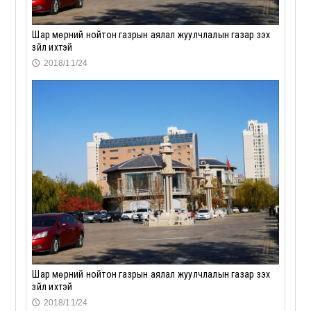
Шар мөрний нойтон газрын аялал жуулчлалын газар үзэх
зүйл ихтэй
2018/11/24
🕔
Шар мөрний нойтон газрын аялал жуулчлалын газар үзэх
зүйл ихтэй
2018/11/24
🕔