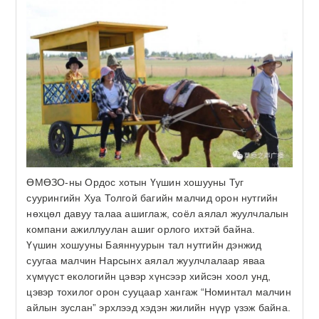
Бусад
Өмнөговийн бахархал
Урлаг
Спорт
Сонин хачин
ӨМӨЗО-ны Ордос хотын Үүшин хошууны Туг
суурингийн Хуа Толгой багийн малчид орон нутгийн
нөхцөл давуу талаа ашиглаж, соёл аялал жуулчлалын
компани ажиллуулан ашиг орлого ихтэй байна.
Үүшин хошууны Баяннуурын тал нутгийн дэнжид
суугаа малчин Нарсынх аялал жуулчлалаар яваа
хүмүүст екологийн цэвэр хүнсээр хийсэн хоол унд,
цэвэр тохилог орон сууцаар хангаж “Номинтал малчин
айлын зуслан” эрхлээд хэдэн жилийн нүүр үзэж байна.