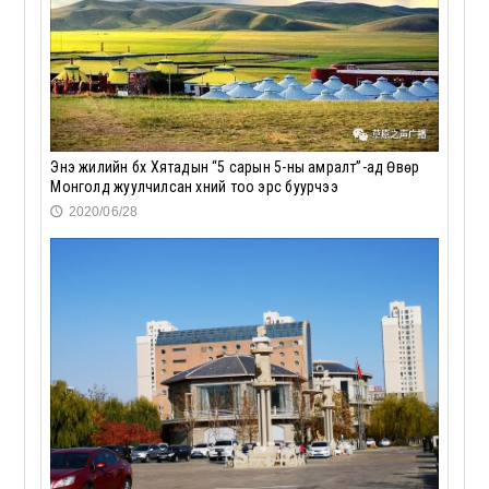
Энэ жилийн бүх Хятадын “5 сарын 5-ны амралт”-ад Өвөр
Монголд жуулчилсан хүний тоо эрс буурчээ
2020/06/28
🕔