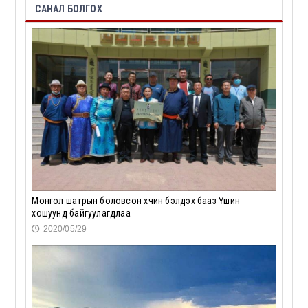
САНАЛ БОЛГОХ
Монгол шатрын боловсон хүчин бэлдэх бааз Үүшин
хошуунд байгуулагдлаа
2020/05/29
🕔