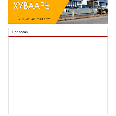
5 УЛСЫН ХАМТАРСАН МЭДЭГДЭЛД
НЭГДЭВ
2025/11/21
🕔
Цаг агаар
"БАЙГАЛЬД СУУРИЛСАН ШИЙДЛИЙГ
ХУРДАСГАХ" ХЭЛЭЛЦҮҮЛЭГТ ОРОЛЦЛОО
2025/11/21
🕔
ХАМТАРСАН ТӨСЛҮҮДЭД ОЛОН УЛСЫН
САНХҮҮЖИЛТ ТАТАХААР ТОХИРОЛЦОВ
2025/11/20
🕔
ХЯНАЛТ ШАЛГАЛТЫГ БЭХЖҮҮЛЭХ, ХҮНИЙ
НӨӨЦИЙН ТОГТВОРТОЙ АЖИЛЛАХ
НӨХЦӨЛ БОЛОМЖИЙГ