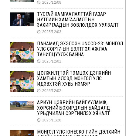
2025/12/08
🕔
ТУСГАЙ ХАМГААЛАЛТТАЙ ГАЗАР
НУТГИЙН ХАМГААЛАЛТЫН
ЗАХИРГААДЫН ЗӨВЛӨЛДӨХ УУЛЗАЛТ
2025/12/03
🕔
ПАНАМАД ЭХЭЛСЭН UNCCD-23: МОНГОЛ
УЛС COP17-ЫН БЭЛТГЭЛ АЖЛАА
ТАНИЛЦУУЛЖ БАЙНА
2025/12/02
🕔
ЦӨЛЖИЛТТЭЙ ТЭМЦЭХ ДЭЛХИЙН
ХАМТЫН ҮЙЛСЭД МОНГОЛ УЛС
ИДЭВХТЭЙ ХУВЬ НЭМЭР
2025/12/02
🕔
АРИУН ЦЭВРИЙН БАЙГУУЛАМЖ,
ХӨРСНИЙ БОХИРДЛЫН БАЙДАЛД
УРЬДЧИЛАН СЭРГИЙЛЭХ ХЯНАЛТ
2025/11/28
🕔
МОНГОЛ УЛС ЮНЕСКО-ГИЙН ДЭЛХИЙН