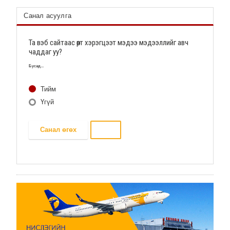
Хамтын ажиллагааг өргөжүүлэхээр
Санал асуулга
санал солилцлоо
2025/11/23
🕔
Та вэб сайтаас өөрт хэрэгцээт мэдээ мэдээллийг авч
чаддаг уу?
БОУАӨЯ, НҮБХХ-тэй хамтран Монгол Улс
цэвэр эрчим хүчний шилжилтийг
Бусад...
хурдасгах
2025/11/23
🕔
Тийм
Үгүй
БОУАӨЯ, НҮБХХ-тэй хамтран Монгол Улс
цэвэр эрчим хүчний шилжилтийг
хурдасгах
Санал өгөх
2025/11/22
🕔
УУР АМЬСГАЛЫН ӨӨРЧЛӨЛТИЙН
АСУУДЛААР МОНГОЛ УЛС,
ШВЕЙЦАРЫН ХОЛБООНЫ УЛСТАЙ
2025/11/22
🕔
COP17-ын санхүүжилтын талаар Саудын
Арабтай санал солилцов
2025/11/21
🕔