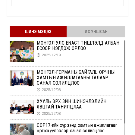
ШИНЭ МЭДЭЭ
ИХ УНШСАН
МОНГОЛ УЛС ENACT ТҮНШЛЭЛД АЛБАН
ЁСООР НЭГДЭЖ ОРЛОО
2025/12/19
🕔
МОНГОЛ-ГЕРМАНЫ БАЙГАЛЬ ОРЧНЫ
ХАМТЫН АЖИЛЛАГААНЫ ТАЛААР
САНАЛ СОЛИЛЦЛОО
2025/12/08
🕔
ХУУЛЬ ЭРХ ЗҮЙН ШИНЭЧЛЭЛИЙН
ЯВЦТАЙ ТАНИЛЦЛАА
2025/12/08
🕔
СОР17-ийн хүрээнд хамтын ажиллагааг
өргөжүүлэхээр санал солилцлоо