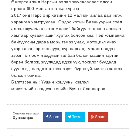
Өнгөрсөн жил Нарсын аялал жуулчлалаас олсон
орлого 600 мянган юаньд хүрчээ.
2017 онд Нарс ойр хавийн 12 малчин айлаа дайчилж,
хөрөнгөө хамтруулан “Ордос хотын Баяннуурын соёл
аялал жуулчлалын компани” байгуулж, олсон ашигаа
хамтаар хуваан ашиг хүртэх болсон юм. Тэд компаниа
байгуулсны дараа морь тэмээ унах, мотоцикл унах,
үхэр хасаг тэргэнд суух, сур харвах, гулгаж наадах
зэрэг тоглоом наадмын талбай болон машин тэргийг
бүрэн болгож, жуулчдад идэж уух, тохилог буудалд
суулгах, , наадаж тоглох зэрэг бүрэн үйлчилгээ хангах
болсон байна.
Бэлтгэсэн нь : Үүшин хошууны хэвлэл
мэдээллийн нэгдсэн төвийн Буянт, Лханноров
Сошиал сувгаар
 Share
 Tweet
 Share
Хуваалцах