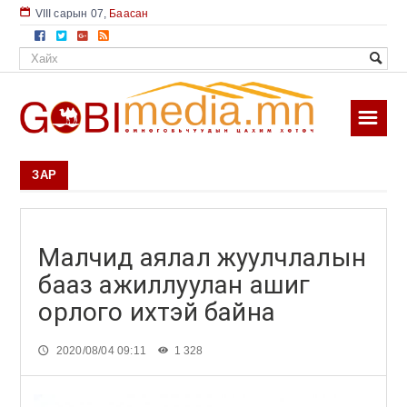
📅
VIII сарын 07
,
Баасан
Нүүр
☰
Өмнөговийн мэдээ
ЗАР
Уул уурхай
Байгаль орчин
Малчид аялал жуулчлалын
VIP ярилцлага
бааз ажиллуулан ашиг
Гадаад мэдээ
орлого ихтэй байна
Видео
2020/08/04 09:11
1 328
🕔
Бизнес хуудас