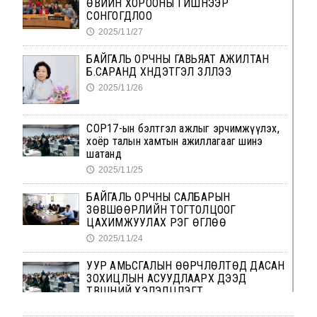
ӨВИЙН ХОРООНЫ ГИШҮҮНЭЭР
СОНГОГДЛОО
2025/11/27
🕔
БАЙГАЛЬ ОРЧНЫ ГАВЬЯАТ АЖИЛТАН
Б.САРАНД ХҮНДЭТГЭЛ ҮЗҮҮЛЛЭЭ
2025/11/26
🕔
COP17-ын бэлтгэл ажлыг эрчимжүүлэх,
хоёр талын хамтын ажиллагааг шинэ
шатанд
2025/11/25
🕔
БАЙГАЛЬ ОРЧНЫ САЛБАРЫН
ЗӨВШӨӨРЛИЙН ТОГТОЛЦООГ
ЦАХИМЖУУЛАХ ҮҮРЭГ ӨГЛӨӨ
2025/11/24
🕔
УУР АМЬСГАЛЫН ӨӨРЧЛӨЛТӨД ДАСАН
ЗОХИЦЛЫН АСУУДЛААРХ ДЭЭД
ТҮВШНИЙ ХЭЛЭЛЦҮҮЛЭГТ
2025/11/23
🕔